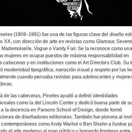
neles (1908–1991) fue una de las figuras clave del diseño edit
lo XX, con dirección de arte en revistas como Glamour, Seven
 Mademoiselle, Vogue o Vanity Fair. Se la reconoce como una
as mujeres en ocupar puestos de máxima responsabilidad en
 cabeceras y en instituciones como el Art Directors Club. Su 
 modernidad tipográfica, narración visual y respeto por las le
almente cuando pensaba revistas para adolescentes y mujere
doras.
á de las cabeceras, Pineles ayudó a definir identidades
cionales como la del Lincoln Center y dedicó buena parte de s
a a la docencia en Parsons School of Design, donde formó
iones de diseñadores editoriales. También fue pionera al invi
as contemporáneos como Andy Warhol o Ben Shahn a ilustrar p
do el arte moderno al gran público y borrando fronteras entre 