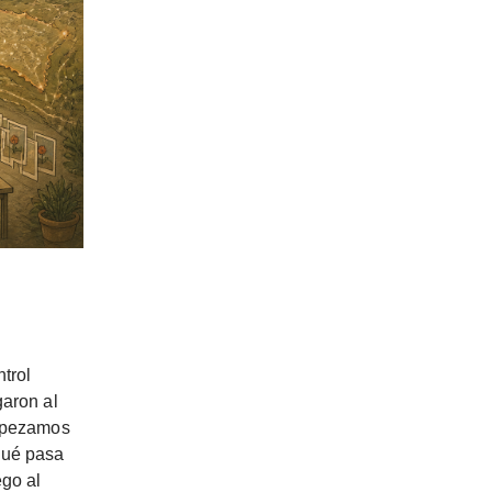
trol
garon al
Empezamos
qué pasa
ego al