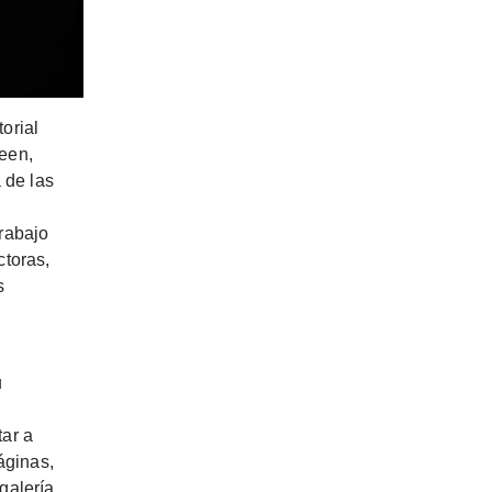
orial
teen,
 de las
trabajo
ctoras,
s
u
tar a
áginas,
galería