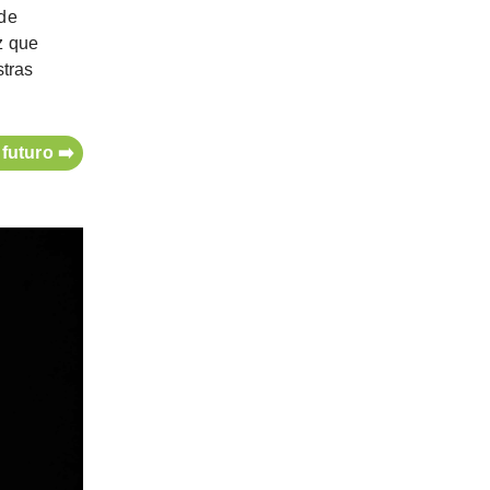
 de
z que
tras
futuro ➡️