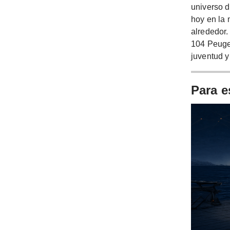
universo 
hoy en la 
alrededor.
104 Peuget
juventud y
Para e