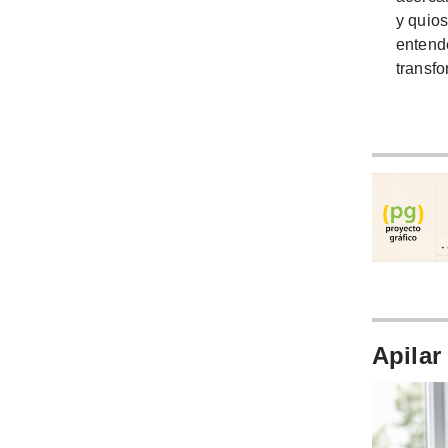
y quios
entende
transfo
Apilar