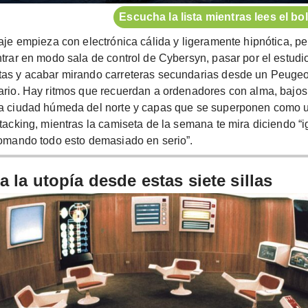
Escucha la lista mientras lees el bol
aje empieza con electrónica cálida y ligeramente hipnótica, pe
trar en modo sala de control de Cybersyn, pasar por el estudi
as y acabar mirando carreteras secundarias desde un Peugeo
ario. Hay ritmos que recuerdan a ordenadores con alma, bajo
a ciudad húmeda del norte y capas que se superponen como 
tacking, mientras la camiseta de la semana te mira diciendo “i
tomando todo esto demasiado en serio”.
a la utopía desde estas siete sillas