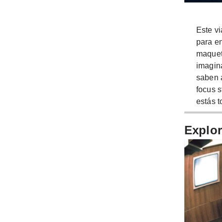
Este vi
para en
maquet
imagin
saben 
focus s
estás 
Explor