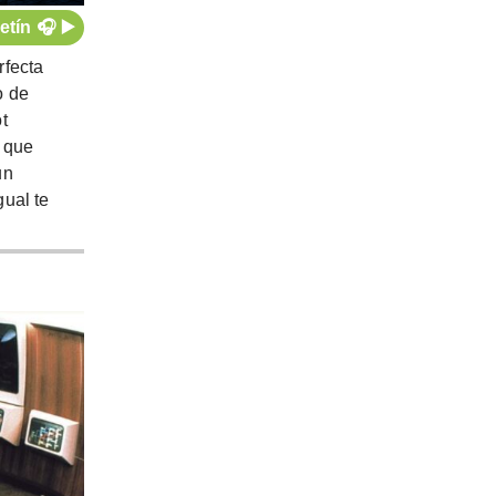
etín 🎧 ▶️
rfecta
o de
t
s que
un
gual te