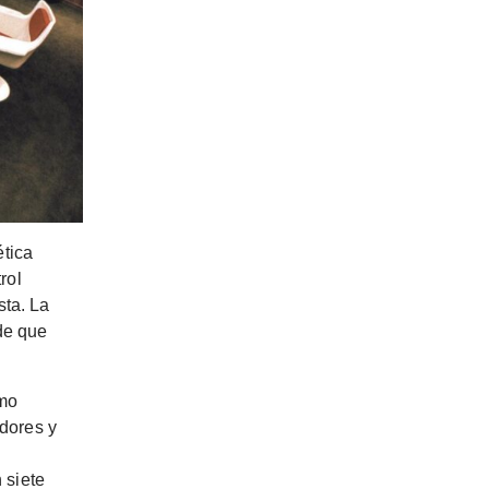
ética
rol
sta. La
 de que
smo
dores y
 siete