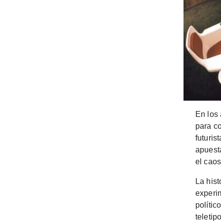
En los 
para co
futuris
apuesta
el caos
La hist
experi
polític
teletip