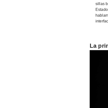
sillas 
Estado 
hablam
interfa
La pri