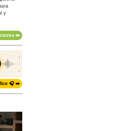
para
l y
ctoras ➡️
ico 🎧 ➡️