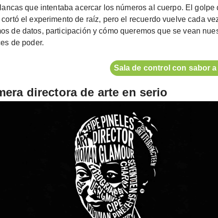
blancas que intentaba acercar los números al cuerpo. El golpe
cortó el experimento de raíz, pero el recuerdo vuelve cada ve
os de datos, participación y cómo queremos que se vean nues
ces de poder.
Sala de control con sabor a 
mera directora de arte en serio