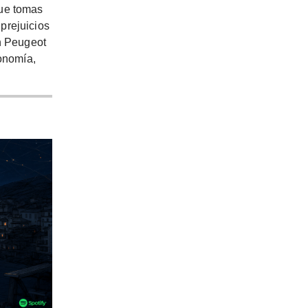
que tomas
prejuicios
un Peugeot
conomía,