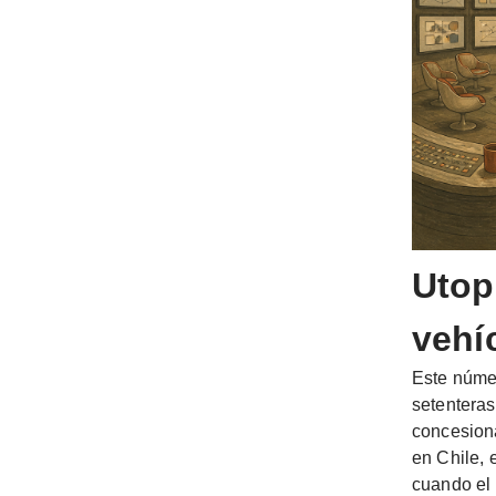
Utop
vehí
Este númer
setenteras
concesiona
en Chile, 
cuando el 