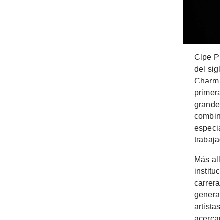
Cipe Pi
del sig
Charm,
primer
grandes
combinó
especi
trabaja
Más all
institu
carrer
generac
artist
acercan