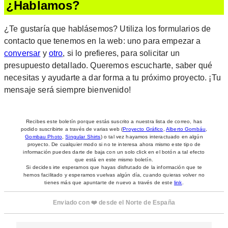
¿Hablamos?
¿Te gustaría que hablásemos? Utiliza los formularios de
contacto que tenemos en la web: uno para empezar a
conversar
y
otro
, si lo prefieres, para solicitar un
presupuesto detallado. Queremos escucharte, saber qué
necesitas y ayudarte a dar forma a tu próximo proyecto. ¡Tu
mensaje será siempre bienvenido!
Recibes este boletín porque estás suscrito a nuestra lista de correo, has
podido suscribirte a través de varias web (
Proyecto Gráfico
,
Alberto Gombáu
,
Gombau Photo
,
Singular Shirts
) o tal vez hayamos interactuado en algún
proyecto. De cualquier modo si no te interesa ahora mismo este tipo de
información puedes darte de baja con un solo click en el botón a tal efecto
que está en este mismo boletín.
Si decides irte esperamos que hayas disfrutado de la información que te
hemos facilitado y esperamos vuelvas algún día, cuando quieras volver no
tienes más que apuntarte de nuevo a través de este
link
.
Enviado con ❤️ desde el Norte de España