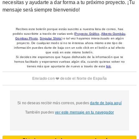
necesitas y ayudarte a dar forma a tu próximo proyecto. ¡Tu
mensaje será siempre bienvenido!
Recibes este boletín porque estás suscrito a nuestra lista de correo, has
podido suscribirte a través de varias web (
Proyecto Gráfico
,
Alberto Gombáu
,
Gombau Photo
,
Singular Shirts
) o tal vez hayamos interactuado en algún
proyecto. De cualquier modo si no te interesa ahora mismo este tipo de
información puedes darte de baja con un solo click en el botón a tal efecto
que está en este mismo boletín.
Si decides irte esperamos que hayas disfrutado de la información que te
hemos facilitado y esperamos vuelvas algún día, cuando quieras volver no
tienes más que apuntarte de nuevo a través de este
link
.
Enviado con ❤️ desde el Norte de España
Si no deseas recibir más correos, puedes
darte de baja aquí
También puedes
ver este mensaje en tu navegador